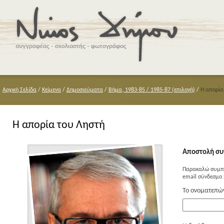
Αρχική Σελίδα
/
Κείμενα
/
Δημοσιεύματα
/
Βήμα, 1983-85 / 1985-87 (επιλογή)
/
Η απορία
Η απορία του Ληστή
Αποστολή συ
Παρακαλώ συμπλ
email σύνδεσμο 
Το ονοματεπώ