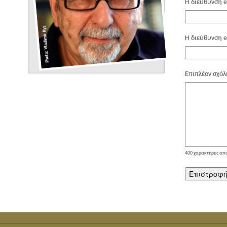
Η διεύθυνση e
Η διεύθυνση e
Επιπλέον σχόλ
400
χαρακτήρες απ