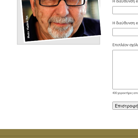
Η διεύθυνση e
Η διεύθυνση e
Επιπλέον σχόλ
400
χαρακτήρες απ