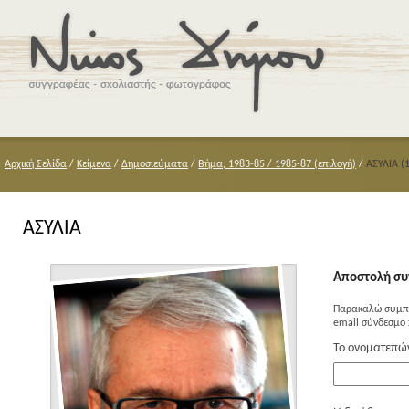
Αρχική Σελίδα
/
Κείμενα
/
Δημοσιεύματα
/
Βήμα, 1983-85 / 1985-87 (επιλογή)
/
ΑΣΥΛΙΑ (
ΑΣΥΛΙΑ
Αποστολή συ
Παρακαλώ συμπλ
email σύνδεσμο 
Το ονοματεπώ