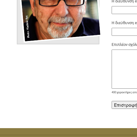
Η διεύθυνση e
Η διεύθυνση e
Επιπλέον σχόλ
400
χαρακτήρες απ