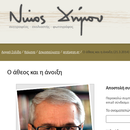
Αρχική Σελίδα
/
Κείμενα
/
Δημοσιεύματα
/
protagon.gr
/
Ο άθεος και η άνοιξη (21.3.2014)
Ο άθεος και η άνοιξη
Αποστολή συ
Παρακαλώ συμπλ
email σύνδεσμο 
Το ονοματεπώ