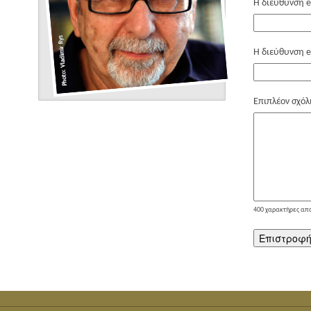
Η διεύθυνση e
Η διεύθυνση e
Επιπλέον σχόλ
400
χαρακτήρες απ