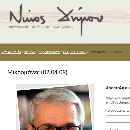
Αρχική Σελίδα
/
Κείμενα
/
Δημοσιεύματα
/
LiFO, 2007-2013
/
Μικρομάνες (02.04.09)
Μικρομάνες (02.04.09)
Αποστολή συ
Παρακαλώ συμπλ
email σύνδεσμο 
Το ονοματεπώ