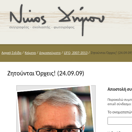
Αρχική Σελίδα
/
Κείμενα
/
Δημοσιεύματα
/
LiFO, 2007-2013
/
Ζητούνται Όρχεις! (24.09.09
Ζητούνται Όρχεις! (24.09.09)
Αποστολή συ
Παρακαλώ συμπλ
email σύνδεσμο 
Το ονοματεπώ