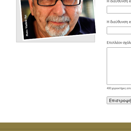
Η διεύθυνση e
Η διεύθυνση e
Επιπλέον σχόλ
400
χαρακτήρες απ