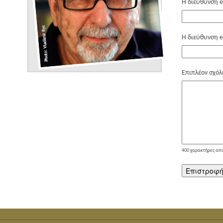
Η διεύθυνση e
Η διεύθυνση e
Επιπλέον σχόλ
400
χαρακτήρες απ