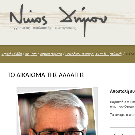
Αρχική Σελίδα
/
Κείμενα
/
Δημοσιεύματα
/
Περιοδικό Επίκαιρα, 1979-81 (επιλογή)
/
ΤΟ ΔΙ
ΤΟ ΔΙΚΑΙΩΜΑ ΤΗΣ ΑΛΛΑΓΗΣ
Αποστολή συ
Παρακαλώ συμπλ
email σύνδεσμο 
Το ονοματεπώ