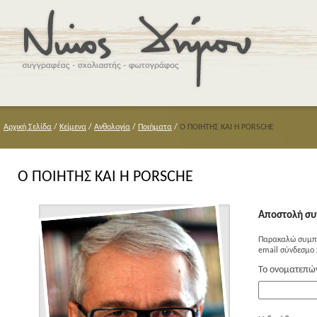
Αρχική Σελίδα
/
Κείμενα
/
Ανθολογία
/
Ποιήματα
/
O ΠΟΙΗΤΗΣ ΚΑΙ Η PORSCHE
O ΠΟΙΗΤΗΣ ΚΑΙ Η PORSCHE
Αποστολή συ
Παρακαλώ συμπλ
email σύνδεσμο 
Το ονοματεπώ