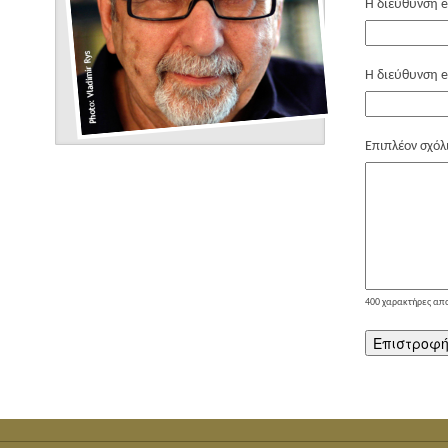
Η διεύθυνση e
Η διεύθυνση e
Επιπλέον σχόλ
400
χαρακτήρες απ