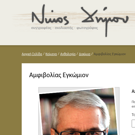
Αρχική Σελίδα
/
Κείμενα
/
Ανθολογία
/
Δοκίμια
/
Αμφιβολίας Εγκώμιον
Αμφιβολίας Εγκώμιον
Α
Π
em
Τ