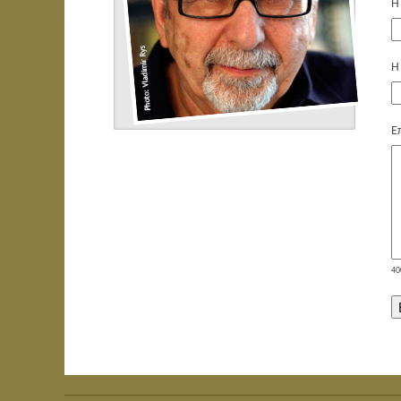
Η
Η
Ε
40