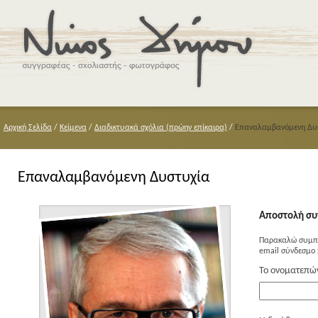
Αρχική Σελίδα
/
Κείμενα
/
Διαδικτυακά σχόλια (πρώην επίκαιρα)
/
Επαναλαμβανόμενη Δυ
Επαναλαμβανόμενη Δυστυχία
Αποστολή συ
Παρακαλώ συμπλ
email σύνδεσμο 
Το ονοματεπώ