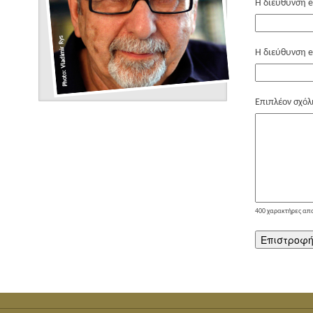
Η διεύθυνση e
Η διεύθυνση e
Επιπλέον σχόλ
400
χαρακτήρες απ