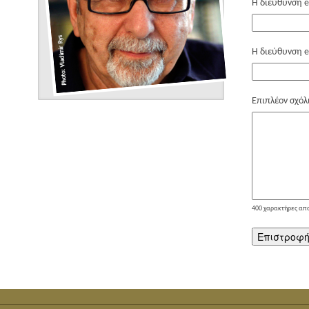
Η διεύθυνση e
Η διεύθυνση e
Επιπλέον σχόλ
400
χαρακτήρες απ