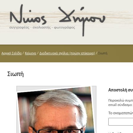
Αρχική Σελίδα
/
Κείμενα
/
Διαδικτυακά σχόλια (πρώην επίκαιρα)
/
Σιωπή
Σιωπή
Αποστολή συ
Παρακαλώ συμπλ
email σύνδεσμο 
Το ονοματεπώ