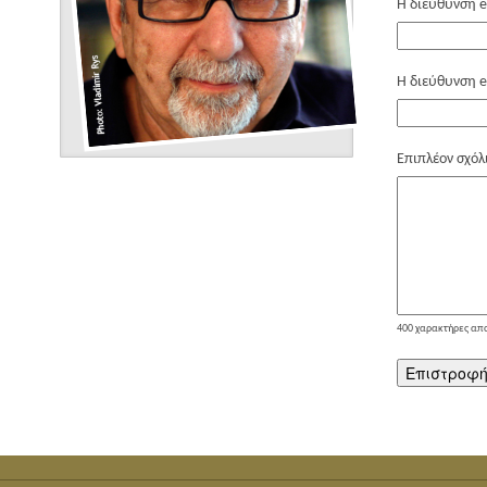
Η διεύθυνση e
Η διεύθυνση e
Επιπλέον σχόλ
400
χαρακτήρες απ