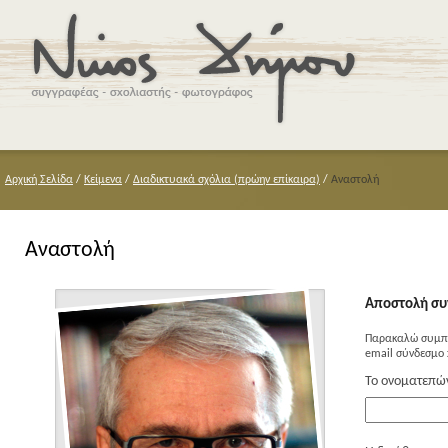
Αρχική Σελίδα
/
Κείμενα
/
Διαδικτυακά σχόλια (πρώην επίκαιρα)
/
Αναστολή
Αναστολή
Αποστολή συ
Παρακαλώ συμπλ
email σύνδεσμο 
Το ονοματεπώ