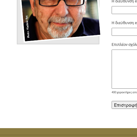
Η διεύθυνση e
Η διεύθυνση e
Επιπλέον σχόλ
400
χαρακτήρες απ