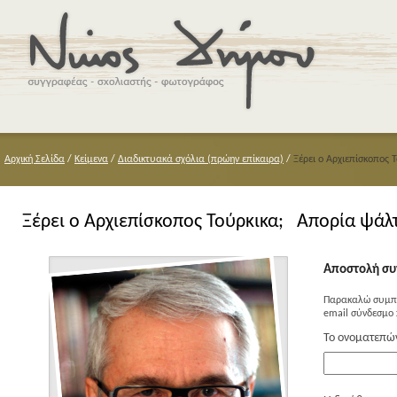
Αρχική Σελίδα
/
Κείμενα
/
Διαδικτυακά σχόλια (πρώην επίκαιρα)
/
Ξέρει ο Αρχιεπίσκοπος
Ξέρει ο Αρχιεπίσκοπος Τούρκικα; Απορία ψά
Αποστολή συ
Παρακαλώ συμπλ
email σύνδεσμο 
Το ονοματεπώ